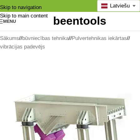
Latviešu
Skip to navigation
Skip to main content
MENU
Sākums
/
būvniecības tehnika
/
Pulvertehnikas iekārtas
/
vibrācijas padevējs