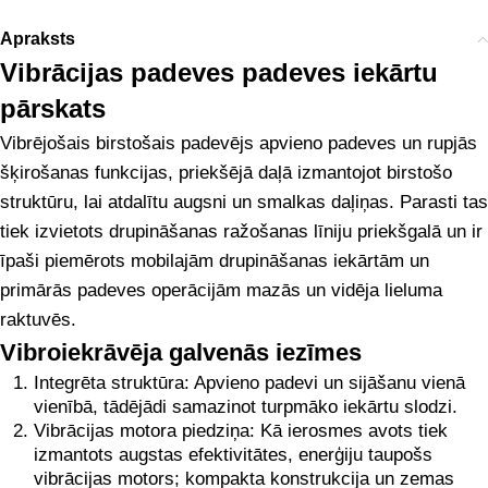
Apraksts
Vibrācijas padeves padeves iekārtu
pārskats
Vibrējošais birstošais padevējs apvieno padeves un rupjās
šķirošanas funkcijas, priekšējā daļā izmantojot birstošo
struktūru, lai atdalītu augsni un smalkas daļiņas. Parasti tas
tiek izvietots drupināšanas ražošanas līniju priekšgalā un ir
īpaši piemērots mobilajām drupināšanas iekārtām un
primārās padeves operācijām mazās un vidēja lieluma
raktuvēs.
Vibroiekrāvēja galvenās iezīmes
Integrēta struktūra: Apvieno padevi un sijāšanu vienā
vienībā, tādējādi samazinot turpmāko iekārtu slodzi.
Vibrācijas motora piedziņa: Kā ierosmes avots tiek
izmantots augstas efektivitātes, enerģiju taupošs
vibrācijas motors; kompakta konstrukcija un zemas