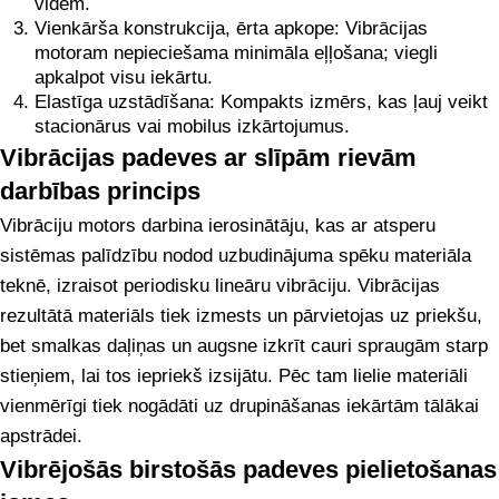
vidēm.
Vienkārša konstrukcija, ērta apkope: Vibrācijas
motoram nepieciešama minimāla eļļošana; viegli
apkalpot visu iekārtu.
Elastīga uzstādīšana: Kompakts izmērs, kas ļauj veikt
stacionārus vai mobilus izkārtojumus.
Vibrācijas padeves ar slīpām rievām
darbības princips
Vibrāciju motors darbina ierosinātāju, kas ar atsperu
sistēmas palīdzību nodod uzbudinājuma spēku materiāla
teknē, izraisot periodisku lineāru vibrāciju. Vibrācijas
rezultātā materiāls tiek izmests un pārvietojas uz priekšu,
bet smalkas daļiņas un augsne izkrīt cauri spraugām starp
stieņiem, lai tos iepriekš izsijātu. Pēc tam lielie materiāli
vienmērīgi tiek nogādāti uz drupināšanas iekārtām tālākai
apstrādei.
Vibrējošās birstošās padeves pielietošanas