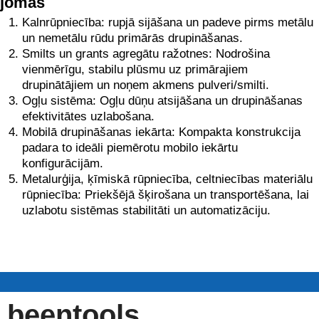
jomas
Kalnrūpniecība: rupjā sijāšana un padeve pirms metālu
un nemetālu rūdu primārās drupināšanas.
Smilts un grants agregātu ražotnes: Nodrošina
vienmērīgu, stabilu plūsmu uz primārajiem
drupinātājiem un noņem akmens pulveri/smilti.
Ogļu sistēma: Ogļu dūņu atsijāšana un drupināšanas
efektivitātes uzlabošana.
Mobilā drupināšanas iekārta: Kompakta konstrukcija
padara to ideāli piemērotu mobilo iekārtu
konfigurācijām.
Metalurģija, ķīmiskā rūpniecība, celtniecības materiālu
rūpniecība: Priekšējā šķirošana un transportēšana, lai
uzlabotu sistēmas stabilitāti un automatizāciju.
beentools