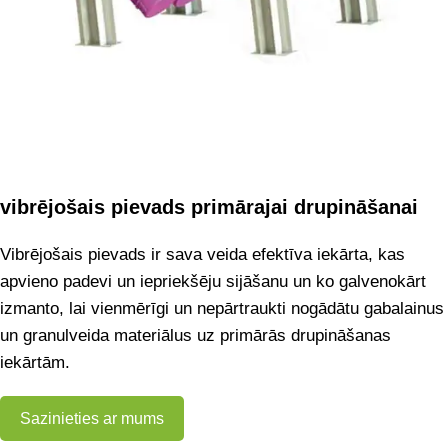
vibrējošais pievads primārajai drupināšanai
Vibrējošais pievads ir sava veida efektīva iekārta, kas
apvieno padevi un iepriekšēju sijāšanu un ko galvenokārt
izmanto, lai vienmērīgi un nepārtraukti nogādātu gabalainus
un granulveida materiālus uz primārās drupināšanas
iekārtām.
Sazinieties ar mums