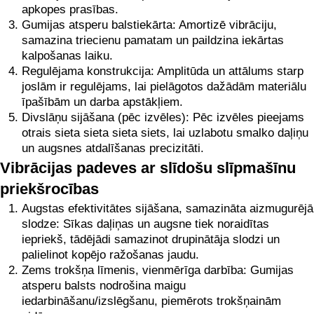
apkopes prasības.
Gumijas atsperu balstiekārta: Amortizē vibrāciju,
samazina triecienu pamatam un paildzina iekārtas
kalpošanas laiku.
Regulējama konstrukcija: Amplitūda un attālums starp
joslām ir regulējams, lai pielāgotos dažādām materiālu
īpašībām un darba apstākļiem.
Divslāņu sijāšana (pēc izvēles): Pēc izvēles pieejams
otrais sieta sieta sieta siets, lai uzlabotu smalko daļiņu
un augsnes atdalīšanas precizitāti.
Vibrācijas padeves ar slīdošu slīpmašīnu
priekšrocības
Augstas efektivitātes sijāšana, samazināta aizmugurējā
slodze: Sīkas daļiņas un augsne tiek noraidītas
iepriekš, tādējādi samazinot drupinātāja slodzi un
palielinot kopējo ražošanas jaudu.
Zems trokšņa līmenis, vienmērīga darbība: Gumijas
atsperu balsts nodrošina maigu
iedarbināšanu/izslēgšanu, piemērots trokšņainām