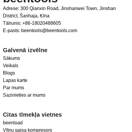
Adrese: 300 Qianxin Road, Jinshanwei Town, Jinshan
District, Šanhaja, Ķīna
Tālrunis: +86-18020488605
E-pasts: beentools@beentools.com
Galvenā izvēlne
Sākums
Veikals
Blogs
Lapas karte
Par mums
Sazinieties ar mums
Citas tīmekļa vietnes
beenload
Vītņu gaisa kompresors