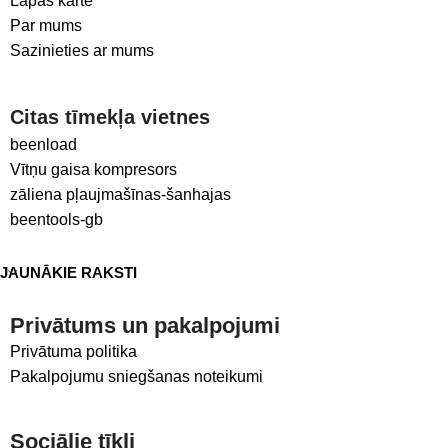
Lapas karte
Par mums
Sazinieties ar mums
Citas tīmekļa vietnes
beenload
Vītņu gaisa kompresors
zāliena pļaujmašīnas-šanhajas
beentools-gb
JAUNĀKIE RAKSTI
Privātums un pakalpojumi
Privātuma politika
Pakalpojumu sniegšanas noteikumi
Sociālie tīkli