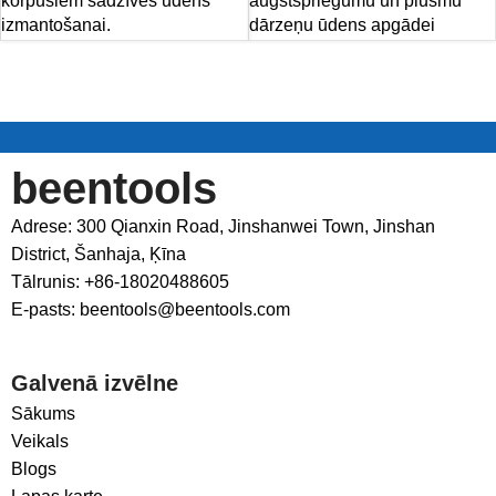
korpusiem sadzīves ūdens
augstspriegumu un plūsmu
izmantošanai.
dārzeņu ūdens apgādei
beentools
Adrese: 300 Qianxin Road, Jinshanwei Town, Jinshan
District, Šanhaja, Ķīna
Tālrunis: +86-18020488605
E-pasts: beentools@beentools.com
Galvenā izvēlne
Sākums
Veikals
Blogs