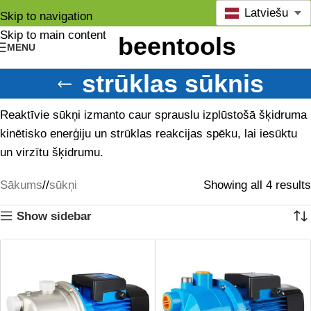
Latviešu
Skip to navigation
Skip to main content
MENU
strūklas sūknis
Reaktīvie sūkņi izmanto caur sprauslu izplūstošā šķidruma
kinētisko enerģiju un strūklas reakcijas spēku, lai iesūktu
un virzītu šķidrumu.
Sākums
/
sūkņi
Showing all 4 results
Show sidebar