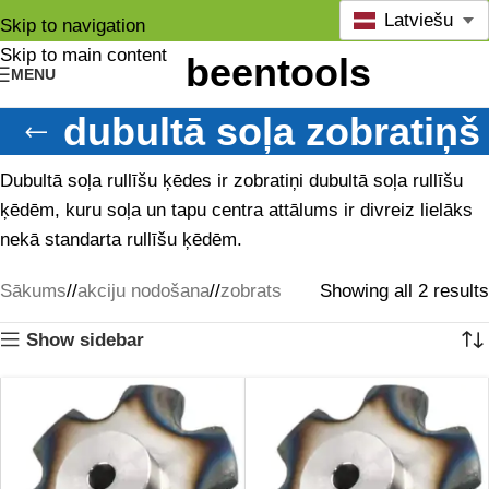
Latviešu
Skip to navigation
Skip to main content
MENU
dubultā soļa zobratiņš
Dubultā soļa rullīšu ķēdes ir zobratiņi dubultā soļa rullīšu
ķēdēm, kuru soļa un tapu centra attālums ir divreiz lielāks
nekā standarta rullīšu ķēdēm.
Sākums
/
akciju nodošana
/
zobrats
Showing all 2 results
Show sidebar