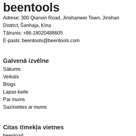
beentools
Adrese: 300 Qianxin Road, Jinshanwei Town, Jinshan
District, Šanhaja, Ķīna
Tālrunis: +86-18020488605
E-pasts: beentools@beentools.com
Galvenā izvēlne
Sākums
Veikals
Blogs
Lapas karte
Par mums
Sazinieties ar mums
Citas tīmekļa vietnes
beenload