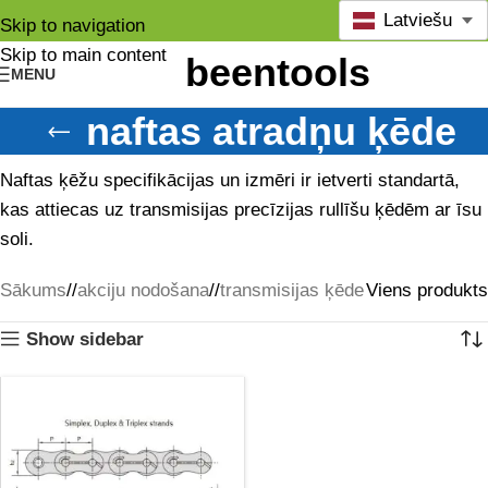
Latviešu
Skip to navigation
Skip to main content
MENU
naftas atradņu ķēde
Naftas ķēžu specifikācijas un izmēri ir ietverti standartā,
kas attiecas uz transmisijas precīzijas rullīšu ķēdēm ar īsu
soli.
Sākums
/
akciju nodošana
/
transmisijas ķēde
Viens produkts
Show sidebar