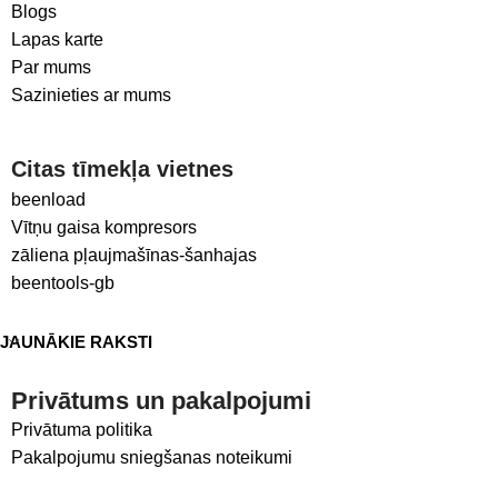
Blogs
Lapas karte
Par mums
Sazinieties ar mums
Citas tīmekļa vietnes
beenload
Vītņu gaisa kompresors
zāliena pļaujmašīnas-šanhajas
beentools-gb
JAUNĀKIE RAKSTI
Privātums un pakalpojumi
Privātuma politika
Pakalpojumu sniegšanas noteikumi