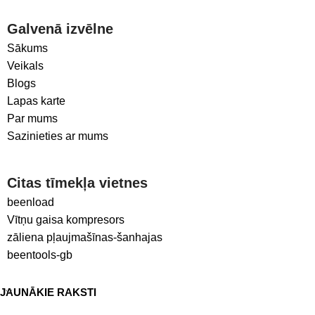
Galvenā izvēlne
Sākums
Veikals
Blogs
Lapas karte
Par mums
Sazinieties ar mums
Citas tīmekļa vietnes
beenload
Vītņu gaisa kompresors
zāliena pļaujmašīnas-šanhajas
beentools-gb
JAUNĀKIE RAKSTI