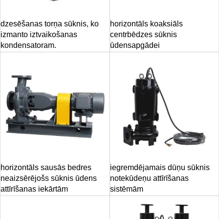
dzesēšanas torņa sūknis, ko
horizontāls koaksiāls
izmanto iztvaikošanas
centrbēdzes sūknis
kondensatoram.
ūdensapgādei
horizontāls sausās bedres
iegremdējamais dūņu sūknis
neaizsērējošs sūknis ūdens
notekūdeņu attīrīšanas
attīrīšanas iekārtām
sistēmām