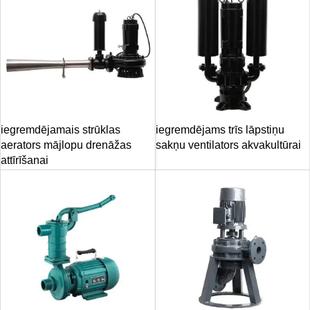
iegremdējamais strūklas
iegremdējams trīs lāpstiņu
aerators mājlopu drenāžas
sakņu ventilators akvakultūrai
attīrīšanai