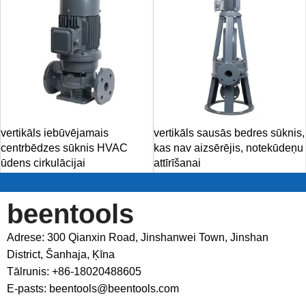
vertikāls iebūvējamais
vertikāls sausās bedres sūknis,
centrbēdzes sūknis HVAC
kas nav aizsērējis, notekūdeņu
ūdens cirkulācijai
attīrīšanai
beentools
Adrese: 300 Qianxin Road, Jinshanwei Town, Jinshan
District, Šanhaja, Ķīna
Tālrunis: +86-18020488605
E-pasts: beentools@beentools.com