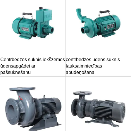
Centrbēdzes sūknis iekšzemes
centrbēdzes ūdens sūknis
ūdensapgādei ar
lauksaimniecības
pašsūknēšanu
apūdeņošanai