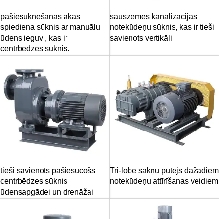
pašiesūknēšanas akas
sauszemes kanalizācijas
spiediena sūknis ar manuālu
notekūdeņu sūknis, kas ir tieši
ūdens ieguvi, kas ir
savienots vertikāli
centrbēdzes sūknis.
tieši savienots pašiesūcošs
Tri-lobe sakņu pūtējs dažādiem
centrbēdzes sūknis
notekūdeņu attīrīšanas veidiem
ūdensapgādei un drenāžai