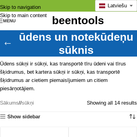
Latviešu
Skip to navigation
Skip to main content
MENU
ūdens un notekūdeņu
sūknis
Ūdens sūkņi ir sūkņi, kas transportē tīru ūdeni vai tīrus
šķidrumus, bet kartera sūkņi ir sūkņi, kas transportē
šķidrumus ar cietiem piemaisījumiem un citiem
piesārņotājiem.
Sākums
/
sūkņi
Showing all 14 results
Show sidebar