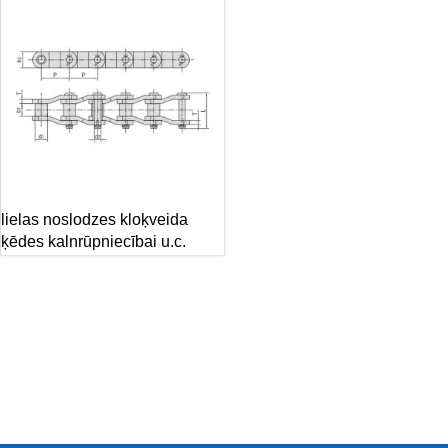
lielas noslodzes kloķveida
ķēdes kalnrūpniecībai u.c.