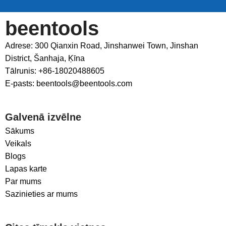
beentools
Adrese: 300 Qianxin Road, Jinshanwei Town, Jinshan
District, Šanhaja, Ķīna
Tālrunis: +86-18020488605
E-pasts: beentools@beentools.com
Galvenā izvēlne
Sākums
Veikals
Blogs
Lapas karte
Par mums
Sazinieties ar mums