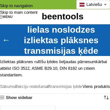
Latviešu
Skip to navigation
Skip to main content
MENU
lielas noslodzes
izliektas plāksnes
transmisijas ķēde
Izliektas plāksnes rullīšu ķēdes lieljaudas pārnesumkārbai
atbilst ISO 3512, ASME B29.10, DIN 8182 un citiem
standartiem.
Sākums
/
akciju nodošana
/
transmisijas ķēde
Viens produkts
Show sidebar