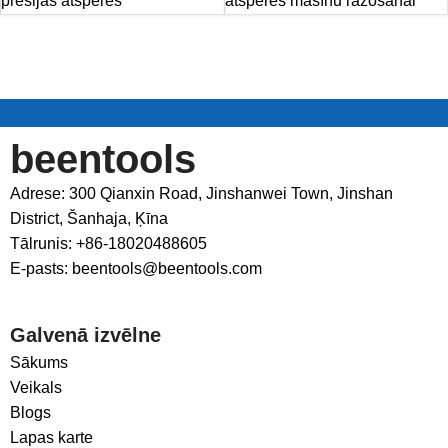
presijas atsperes
atsperes mašīnu ražošanai
beentools
Adrese: 300 Qianxin Road, Jinshanwei Town, Jinshan
District, Šanhaja, Ķīna
Tālrunis: +86-18020488605
E-pasts: beentools@beentools.com
Galvenā izvēlne
Sākums
Veikals
Blogs
Lapas karte