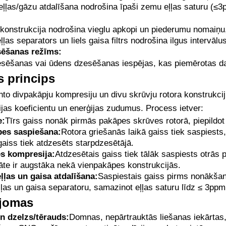
eļļas/gāzu atdalīšana nodrošina īpaši zemu eļļas saturu (≤3p
konstrukcija nodrošina vieglu apkopi un piederumu nomaiņu,
eļļas separators un liels gaisa filtrs nodrošina ilgus inter
sēšanas režīms:
sēšanas vai ūdens dzesēšanas iespējas, kas piemērotas da
 princips
o divpakāpju kompresiju un divu skrūvju rotora konstrukci
as koeficientu un enerģijas zudumus. Process ietver:
e:
Tīrs gaiss nonāk pirmās pakāpes skrūves rotorā, piepildot
es saspiešana:
Rotora griešanās laikā gaiss tiek saspiests
aiss tiek atdzesēts starpdzesētājā.
s kompresija:
Atdzesētais gaiss tiek tālāk saspiests otrās 
tāte ir augstāka nekā vienpakāpes konstrukcijās.
ļļas un gaisa atdalīšana:
Saspiestais gaiss pirms nonākšan
ļļas un gaisa separatoru, samazinot eļļas saturu līdz ≤ 3ppm
 jomas
un dzelzs/tērauds:
Domnas, nepārtrauktās liešanas iekārtas