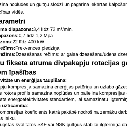
ina noplūdes un gultņu slodzi un pagarina iekārtas kalpošanas
cības vidēs.
arametri
uma diapazons:
3,4 līdz 72 m³/min.
apazons:
0,7 līdz 1,2 Mpa
azons:
22 līdz 400 kW
režīms:
Frekvences piedziņa
režīms:
Dzesēšanas režīms: ar gaisa dzesēšanu/ūdens dzes
u fiksēta ātruma divpakāpju rotācijas 
em īpašības
vitāte un enerģijas taupīšana:
pju kompresija samazina enerģijas patēriņu un uzlabo gāzes 
 rotora profils samazina noplūdes un palielina kompresijas ef
alsts energoefektivitātes standartiem, lai samazinātu ilgterm
n uzticamība:
mpresijas koeficients katrā pakāpē nodrošina zemāku darb
s laiku.
ugstas kvalitātes SKF vai NSK gultņus stabilai ilgtermiņa da