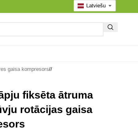
Latviešu
ves gaisa kompresors
/
āpju fiksēta ātruma
vju rotācijas gaisa
esors