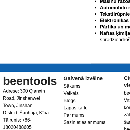
Mašīnu ražo
Automobiļu 
Tekstilrūpnie
Elektronikas
Pārtika un m
Naftas ķīmija
sprādziendroš
beentools
Ci
Galvenā izvēlne
vi
Sākums
Adrese: 300 Qianxin
be
Veikals
Road, Jinshanwei
Vī
Blogs
Town, Jinshan
ko
Lapas karte
District, Šanhaja, Ķīna
zā
Par mums
Tālrunis: +86-
ša
Sazinieties ar mums
18020488605
be