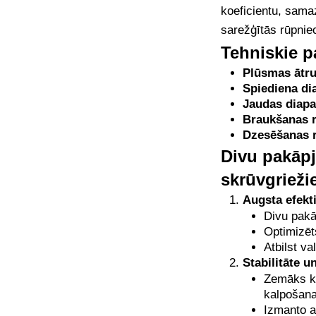
koeficientu, samaz
sarežģītās rūpnie
Tehniskie p
Plūsmas ātr
Spiediena di
Jaudas diap
Braukšanas 
Dzesēšanas 
Divu pakāpj
skrūvgrieži
Augsta efekti
Divu pakā
Optimizēts
Atbilst v
Stabilitāte u
Zemāks ko
kalpošana
Izmanto a