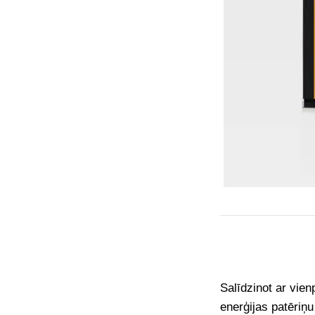
Salīdzinot ar vie
enerģijas patēriņ