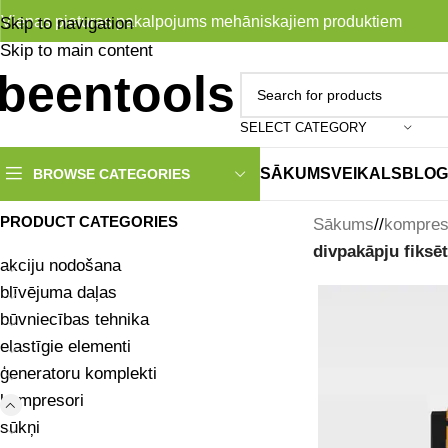
Vienas pieturas pakalpojums mehāniskajiem produktiem
Skip to navigation
Skip to main content
SELECT CATEGORY
SĀKUMS
VEIKALS
BLOG
BROWSE CATEGORIES
PRODUCT CATEGORIES
Sākums
/
kompres
divpakāpju fiksē
akciju nodošana
blīvējuma daļas
būvniecības tehnika
elastīgie elementi
ģeneratoru komplekti
kompresori
sūkņi