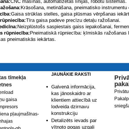
šana:
CNC mašīnas, automatizētas līnijas, robotu sistēmas.
ražošana:
Krāsošana, metināšana, pneimatisko instrumentu e
cība:
Gaisa strūklas stelles, gaisa plūsmas vērpšanas iekār
 rūpniecība:
Tīra gaisa padeve precīzu detaļu ražošanai.
edicīna:
Neizplūstošs saspiestais gaiss iepakošanai, fermentā
s rūpniecība:
Pneimatiskā rūpniecība: ķīmiskās ražošanas l
as pneimatiskās iekārtas.
JAUNĀKIE RAKSTI
Priv
tas tīmekļa
paka
etnes
Galvenā informācija,
Privātu
enload
kas jānoskaidro ar
Pakalp
tņu gaisa
klientiem attiecībā uz
sniegš
lodveida dzirnavu
mpresors
konstrukciju
liena pļaujmašīnas-
Detalizēts ievads par
nhajas
vītņoto pogas uzgali
entools-gb