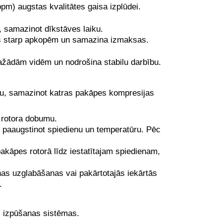
pm) augstas kvalitātes gaisa izplūdei.
 samazinot dīkstāves laiku.
vālus starp apkopēm un samazina izmaksas.
žādām vidēm un nodrošina stabilu darbību.
ju, samazinot katras pakāpes kompresijas
 rotora dobumu.
, paaugstinot spiedienu un temperatūru. Pēc
pakāpes rotorā līdz iestatītajam spiedienam,
as uzglabāšanas vai pakārtotajās iekārtās
.
, izpūšanas sistēmas.