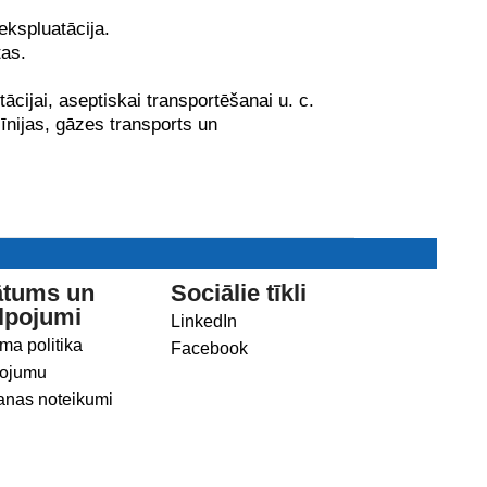
kspluatācija.
tas.
cijai, aseptiskai transportēšanai u. c.
īnijas, gāzes transports un
ātums un
Sociālie tīkli
lpojumi
LinkedIn
ma politika
Facebook
ojumu
anas noteikumi