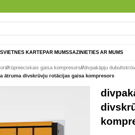
S
VIETNES KARTE
PAR MUMS
SAZINIETIES AR MUMS
ori
/
rūpnieciskais gaisa kompresors
/
divpakāpju dubultskrū
ta ātruma divskrūvju rotācijas gaisa kompresors
divpak
divskrū
kompr