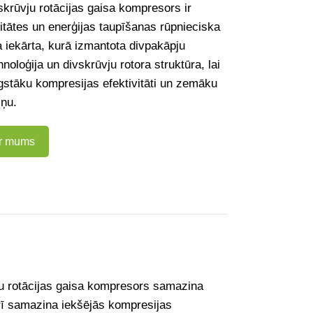
skrūvju rotācijas gaisa kompresors ir
itātes un enerģijas taupīšanas rūpnieciska
a iekārta, kurā izmantota divpakāpju
noloģija un divskrūvju rotora struktūra, lai
gstāku kompresijas efektivitāti un zemāku
iņu.
ar mums
ju rotācijas gaisa kompresors samazina
arī samazina iekšējās kompresijas