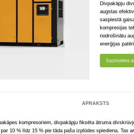
Divpakāpju div
augstas efektiv
saspiestā gais
kompresijas teh
nodrošinātu au
enerģijas patēr
Sazinieties 
APRAKSTS
npakāpes kompresoriem, divpakāpju fiksēta ātruma divskrūv
u par 10 % līdz 15 % pie tāda paša izplūdes spiediena. Tas 