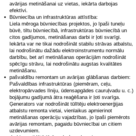
avārijas metināšanai uz vietas, iekārta darbojas
efektīvi.
Būvniecība un infrastruktūras attīstība:
Liela mēroga būvniecības projektos, jo īpaši tuneļu
būvē, tiltu būvniecībā, infrastruktūras būvniecībā un
citos gadījumos, metināšanas darbi ir ļoti svarīgi.
Iekārta var ne tikai nodrošināt stabilu strāvas atbalstu,
lai nodrošinātu dažādu elektroinstrumentu normālu
darbību, bet arī metināšanas operācijām nodrošināt
spēcīgu strāvu, lai nodrošinātu augstas kvalitātes
metināšanu.
pašvaldību remontam un avārijas glābšanas darbiem:
Pašvaldības infrastruktūras (piemēram, ceļu,
elektropārvades līniju, ūdensapgādes cauruļvadu u. c.)
bojājumu gadījumā ātra reaģēšana ir ļoti svarīga.
Ģenerators var nodrošināt tūlītēju elektroenerģijas
atbalstu remonta vietai, vienlaikus apmierinot
metināšanas operāciju vajadzības, jo īpaši piemērots
avārijas remontam, pagaidu būvniecībai un citiem
uzdevumiem.