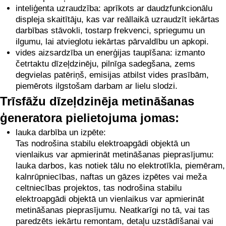
inteliģenta uzraudzība: aprīkots ar daudzfunkcionālu
displeja skaitītāju, kas var reāllaikā uzraudzīt iekārtas
darbības stāvokli, tostarp frekvenci, spriegumu un
ilgumu, lai atvieglotu iekārtas pārvaldību un apkopi.
vides aizsardzība un enerģijas taupīšana: izmanto
četrtaktu dīzeļdzinēju, pilnīga sadegšana, zems
degvielas patēriņš, emisijas atbilst vides prasībām,
piemērots ilgstošam darbam ar lielu slodzi.
Trīsfāžu dīzeļdzinēja metināšanas
ģeneratora pielietojuma jomas:
lauka darbība un izpēte:
Tas nodrošina stabilu elektroapgādi objektā un
vienlaikus var apmierināt metināšanas pieprasījumu:
lauka darbos, kas notiek tālu no elektrotīkla, piemēram,
kalnrūpniecības, naftas un gāzes izpētes vai meža
celtniecības projektos, tas nodrošina stabilu
elektroapgādi objektā un vienlaikus var apmierināt
metināšanas pieprasījumu. Neatkarīgi no tā, vai tas
paredzēts iekārtu remontam, detaļu uzstādīšanai vai