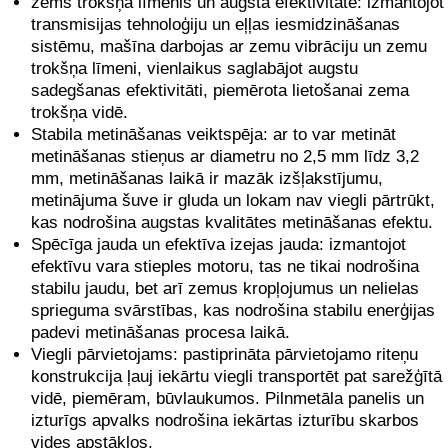
zems trokšņa līmenis un augsta efektivitāte: izmantojot
transmisijas tehnoloģiju un eļļas iesmidzināšanas
sistēmu, mašīna darbojas ar zemu vibrāciju un zemu
trokšņa līmeni, vienlaikus saglabājot augstu
sadegšanas efektivitāti, piemērota lietošanai zema
trokšņa vidē.
Stabila metināšanas veiktspēja: ar to var metināt
metināšanas stieņus ar diametru no 2,5 mm līdz 3,2
mm, metināšanas laikā ir mazāk izšļakstījumu,
metinājuma šuve ir gluda un lokam nav viegli pārtrūkt,
kas nodrošina augstas kvalitātes metināšanas efektu.
Spēcīga jauda un efektīva izejas jauda: izmantojot
efektīvu vara stieples motoru, tas ne tikai nodrošina
stabilu jaudu, bet arī zemus kropļojumus un nelielas
sprieguma svārstības, kas nodrošina stabilu enerģijas
padevi metināšanas procesa laikā.
Viegli pārvietojams: pastiprināta pārvietojamo riteņu
konstrukcija ļauj iekārtu viegli transportēt pat sarežģītā
vidē, piemēram, būvlaukumos. Pilnmetāla panelis un
izturīgs apvalks nodrošina iekārtas izturību skarbos
vides apstākļos.