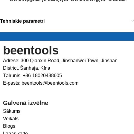
Tehniskie parametri
beentools
Adrese: 300 Qianxin Road, Jinshanwei Town, Jinshan
District, Šanhaja, Ķīna
Tālrunis: +86-18020488605
E-pasts: beentools@beentools.com
Galvenā izvēlne
Sākums
Veikals
Blogs
Lapas karte