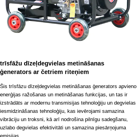
trīsfāžu dīzeļdegvielas metināšanas
ģenerators ar četriem riteņiem
Šis trīsfāzu dīzeļdegvielas metināšanas ģenerators apvieno
enerģijas ražošanas un metināšanas funkcijas, un tas ir
izstrādāts ar modernu transmisijas tehnoloģiju un degvielas
iesmidzināšanas tehnoloģiju, kas ievērojami samazina
vibrāciju un troksni, kā arī nodrošina pilnīgu sadegšanu,
uzlabo degvielas efektivitāti un samazina piesārņojuma
emisijas.