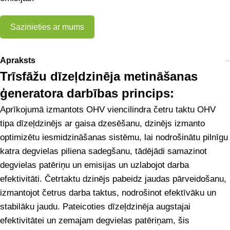
Sazinieties ar mums
Apraksts
Trīsfāžu dīzeļdzinēja metināšanas
ģeneratora darbības princips:
Aprīkojumā izmantots OHV viencilindra četru taktu OHV
tipa dīzeļdzinējs ar gaisa dzesēšanu, dzinējs izmanto
optimizētu iesmidzināšanas sistēmu, lai nodrošinātu pilnīgu
katra degvielas piliena sadegšanu, tādējādi samazinot
degvielas patēriņu un emisijas un uzlabojot darba
efektivitāti. Četrtaktu dzinējs pabeidz jaudas pārveidošanu,
izmantojot četrus darba taktus, nodrošinot efektīvāku un
stabilāku jaudu. Pateicoties dīzeļdzinēja augstajai
efektivitātei un zemajam degvielas patēriņam, šis