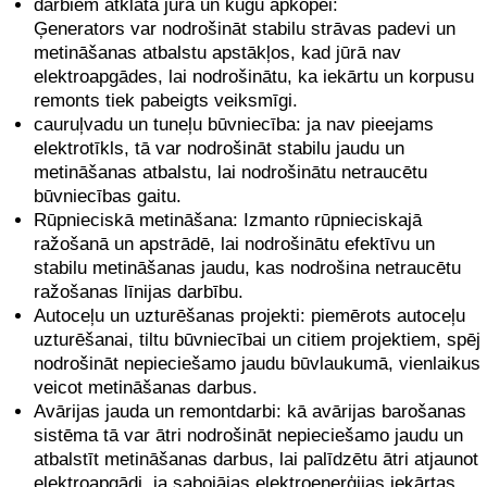
darbiem atklātā jūrā un kuģu apkopei:
Ģenerators var nodrošināt stabilu strāvas padevi un
metināšanas atbalstu apstākļos, kad jūrā nav
elektroapgādes, lai nodrošinātu, ka iekārtu un korpusu
remonts tiek pabeigts veiksmīgi.
cauruļvadu un tuneļu būvniecība: ja nav pieejams
elektrotīkls, tā var nodrošināt stabilu jaudu un
metināšanas atbalstu, lai nodrošinātu netraucētu
būvniecības gaitu.
Rūpnieciskā metināšana: Izmanto rūpnieciskajā
ražošanā un apstrādē, lai nodrošinātu efektīvu un
stabilu metināšanas jaudu, kas nodrošina netraucētu
ražošanas līnijas darbību.
Autoceļu un uzturēšanas projekti: piemērots autoceļu
uzturēšanai, tiltu būvniecībai un citiem projektiem, spēj
nodrošināt nepieciešamo jaudu būvlaukumā, vienlaikus
veicot metināšanas darbus.
Avārijas jauda un remontdarbi: kā avārijas barošanas
sistēma tā var ātri nodrošināt nepieciešamo jaudu un
atbalstīt metināšanas darbus, lai palīdzētu ātri atjaunot
elektroapgādi, ja sabojājas elektroenerģijas iekārtas.