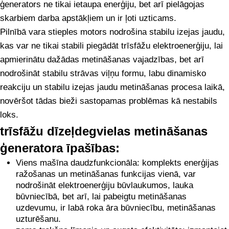
ģenerators ne tikai ietaupa enerģiju, bet arī pielāgojas
skarbiem darba apstākļiem un ir ļoti uzticams.
Pilnībā vara stieples motors nodrošina stabilu izejas jaudu,
kas var ne tikai stabili piegādāt trīsfāžu elektroenerģiju, lai
apmierinātu dažādas metināšanas vajadzības, bet arī
nodrošināt stabilu strāvas viļņu formu, labu dinamisko
reakciju un stabilu izejas jaudu metināšanas procesa laikā,
novēršot tādas bieži sastopamas problēmas kā nestabils
loks.
trīsfāžu dīzeļdegvielas metināšanas
ģeneratora īpašības:
Viens mašīna daudzfunkcionāla: komplekts enerģijas
ražošanas un metināšanas funkcijas vienā, var
nodrošināt elektroenerģiju būvlaukumos, lauka
būvniecībā, bet arī, lai pabeigtu metināšanas
uzdevumu, ir labā roka āra būvniecību, metināšanas
uzturēšanu.