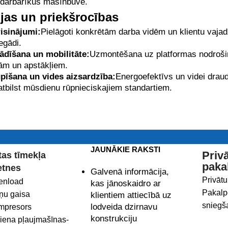
 darbarīkus mašīnbūvē.
ijas un priekšrocības
isinājumi:
Pielāgoti konkrētām darba vidēm un klientu vajad
egādi.
ādīšana un mobilitāte:
Uzmontēšana uz platformas nodrošin
ām un apstākļiem.
upīšana un vides aizsardzība:
Energoefektīvs un videi drau
tbilst mūsdienu rūpnieciskajiem standartiem.
JAUNĀKIE RAKSTI
Priv
tas tīmekļa
paka
etnes
Galvenā informācija,
Privātu
enload
kas jānoskaidro ar
Pakalp
tņu gaisa
klientiem attiecībā uz
sniegš
lodveida dzirnavu
mpresors
konstrukciju
liena pļaujmašīnas-