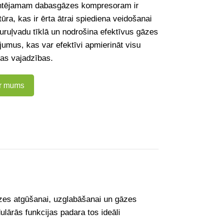
tējamam dabasgāzes kompresoram ir
ūra, kas ir ērta ātrai spiediena veidošanai
ruļvadu tīklā un nodrošina efektīvus gāzes
jumus, kas var efektīvi apmierināt visu
bas vajadzības.
ar mums
āzes atgūšanai, uzglabāšanai un gāzes
ārās funkcijas padara tos ideāli