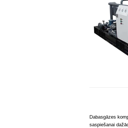
Dabasgāzes kompre
saspiešanai dažād