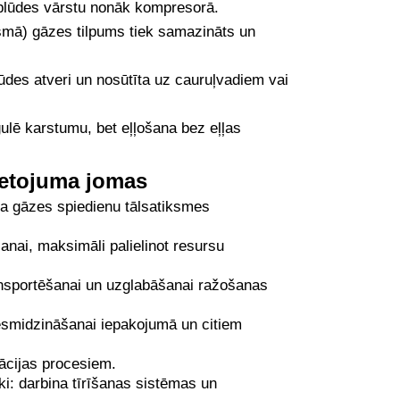
eplūdes vārstu nonāk kompresorā.
mā) gāzes tilpums tiek samazināts un
lūdes atveri un nosūtīta uz cauruļvadiem vai
ulē karstumu, bet eļļošana bez eļļas
ietojuma jomas
a gāzes spiedienu tālsatiksmes
anai, maksimāli palielinot resursu
nsportēšanai un uzglabāšanai ražošanas
esmidzināšanai iepakojumā un citiem
ācijas procesiem.
ki: darbina tīrīšanas sistēmas un