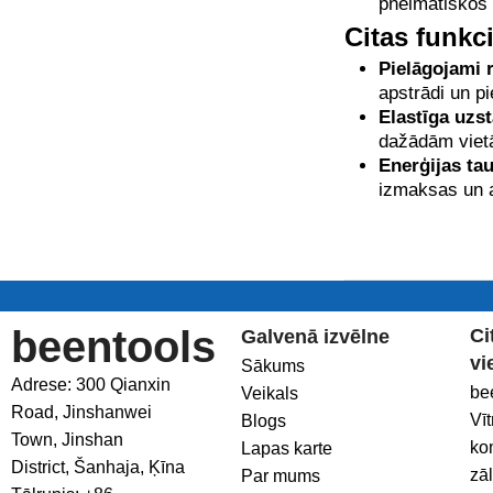
pneimatiskos
Citas funkc
Pielāgojami r
apstrādi un pi
Elastīga uzst
dažādām viet
Enerģijas ta
izmaksas un a
beentools
Ci
Galvenā izvēlne
vi
Sākums
Adrese: 300 Qianxin
be
Veikals
Road, Jinshanwei
Vī
Blogs
Town, Jinshan
ko
Lapas karte
District, Šanhaja, Ķīna
zā
Par mums