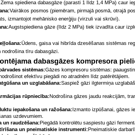
:
Zema spiediena dabasgāze (parasti 1 līdz 1,4 MPa) caur i
ana:
Vairākos posmos (piemēram, pirmajā posmā, otrajā pos
āts, izmantojot mehānisko enerģiju (virzuli vai skrūvi).
ana:
Augstspiediena gāze (līdz 2 MPa) tiek izvadīta caur izp
eļļošana:
Ūdens, gaisa vai hibrīda dzesēšanas sistēmas reg
 nodrošina tīru dabasgāzi.
montējama dabasgāzes kompresora piel
pārvades sistēmas:
Gāzes kompresoru sistēmas: paaugstin
nodrošinot efektīvu piegādi no atradnēm līdz patērētājiem.
atgūšana un uzglabāšana:
Saspiež gāzi ilgtermiņa uzglabāš
armācijas rūpniecība:
Nodrošina gāzes jaudu reakcijām, tra
duktu iepakošana un ražošana:
Izmanto izpūšanai, gāzes i
ošanas uzdevumiem.
a un raudzēšana:
Piegādā kontrolētu saspiestu gāzi ferment
tīrīšana un pneimatiskie instrumenti:
Pneimatiskie darbarī