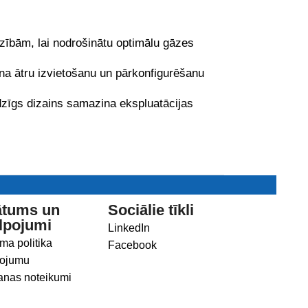
zībām, lai nodrošinātu optimālu gāzes
a ātru izvietošanu un pārkonfigurēšanu
dzīgs dizains samazina ekspluatācijas
ātums un
Sociālie tīkli
lpojumi
LinkedIn
ma politika
Facebook
ojumu
anas noteikumi