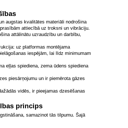
šības
n augstas kvalitātes materiāli nodrošina
prasībām attiecībā uz troksni un vibrāciju.
šina attālinātu uzraudzību un darbību,
ukcija: uz platformas montējama
un pielāgošanas iespējām, lai līdz minimumam
ma eļļas spiediena, zema ūdens spiediena
zes piesārņojumu un ir piemērota gāzes
 dažādās vidēs, ir pieejamas dzesēšanas
ības princips
stināšana, samazinot tās tilpumu. Šajā