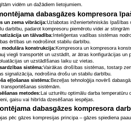
ģītām vidēm un dažādiem lietojumiem.
montējama dabasgāzes kompresora īpa
s un zema vibrācija:
Uzlabotas inženiertehniskās īpašības u
ilu darbību, padarot kompresoru piemērotu videi ar stingrām 
atizācija un tālvadība:
Inteliģentas vadības sistēmas nodro
bas ērtības un nodrošinot stabilu darbību.
modulāra konstrukcija:
Kompresora un kompresora konstr
auj viegli transportēt un uzstādīt, ar ātras konfigurācijas 
pluatācijas un uzstādīšanas laiku uz vietas.
sardzības sistēma:
Vairākas drošības sistēmas, tostarp ze
s signalizācija, nodrošina drošu un stabilu darbību.
oša eļļošanas sistēma:
Bezeļļas tehnoloģija novērš dabasgā
n transportēšanas sistēmām.
sēšanas metodes:
Lai uzturētu optimālu darba temperatūru
deni, gaisu vai hibrīda dzesēšanas iespējas.
montējama dabasgāzes kompresora darb
as pēc gāzes kompresijas principa – gāzes spiediena paaug