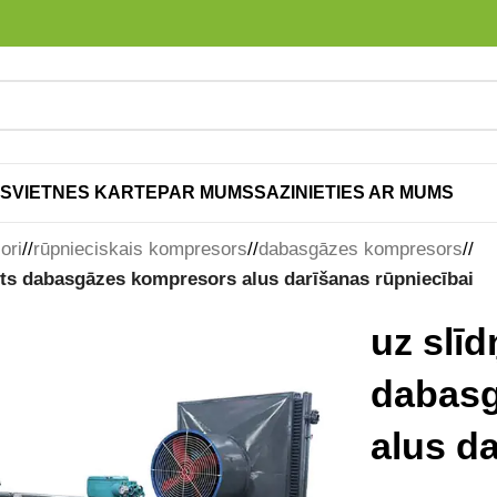
S
VIETNES KARTE
PAR MUMS
SAZINIETIES AR MUMS
ori
/
rūpnieciskais kompresors
/
dabasgāzes kompresors
/
īts dabasgāzes kompresors alus darīšanas rūpniecībai
uz slīd
dabas
alus d