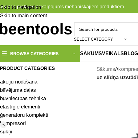
Vienas pieturas pakalpojums mehāniskajiem produktiem
Skip to navigation
Skip to main content
SELECT CATEGORY
SĀKUMS
VEIKALS
BLOG
BROWSE CATEGORIES
PRODUCT CATEGORIES
Sākums
/
kompres
uz slīdņa uzstād
akciju nodošana
blīvējuma daļas
būvniecības tehnika
elastīgie elementi
ģeneratoru komplekti
kompresori
sūkņi