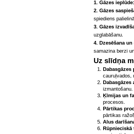
1. Gāzes ieplūde
2. Gāzes saspieš
spiediens palielin
3. Gāzes izvadīš
uzglabāšanu.
4. Dzesēšana un 
samazina berzi un
Uz slīdņa 
Dabasgāzes 
cauruļvados, 
Dabasgāzes 
izmantošanu.
Ķīmijas un f
procesos.
Pārtikas pro
pārtikas raž
Alus darīšan
Rūpnieciskā 