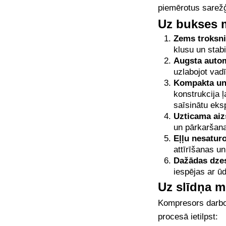
piemērotus sarež
Uz bukses 
Zems troksni
klusu un stab
Augsta autom
uzlabojot vadī
Kompakta un 
konstrukcija ļ
saīsinātu eks
Uzticama aiz
un pārkaršana
Eļļu nesatur
attīrīšanas u
Dažādas dze
iespējas ar ū
Uz slīdņa 
Kompresors darboj
procesā ietilpst: