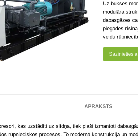
Uz bukses mon
modulāra strukt
dabasgāzes cau
piegādes risinā
veidu rūpniecī
Sazinieties 
APRAKSTS
sori, kas uzstādīti uz slīdņa, tiek plaši izmantoti dabasg
os rūpnieciskos procesos. To modernā konstrukcija un modul