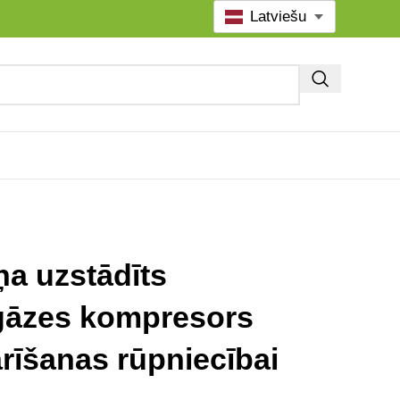
Latviešu
ņa uzstādīts
gāzes kompresors
arīšanas rūpniecībai