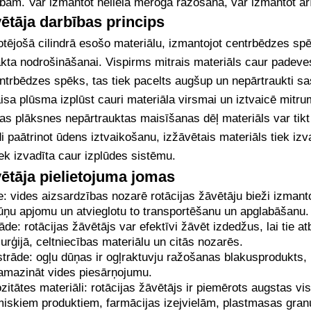
bām. Var izmantot neliela mēroga ražošanā, var izmantot arī
ētāja darbības princips
otējošā cilindrā esošo materiālu, izmantojot centrbēdzes spē
kta nodrošināšanai. Vispirms mitrais materiāls caur padeves
entrbēdzes spēks, tas tiek pacelts augšup un nepārtraukti s
sa plūsma izplūst cauri materiāla virsmai un iztvaicē mitrum
as plāksnes nepārtrauktas maisīšanas dēļ materiāls var tikt
di paātrinot ūdens iztvaikošanu, izžāvētais materiāls tiek i
iek izvadīta caur izplūdes sistēmu.
vētāja pielietojuma jomas
: vides aizsardzības nozarē rotācijas žāvētāju bieži izmanto
ņu apjomu un atvieglotu to transportēšanu un apglabāšanu.
de: rotācijas žāvētājs var efektīvi žāvēt izdedžus, lai tie 
rģijā, celtniecības materiālu un citās nozarēs.
trāde: ogļu dūņas ir ogļraktuvju ražošanas blakusprodukts, r
amazināt vides piesārņojumu.
zitātes materiāli: rotācijas žāvētājs ir piemērots augstas v
miskiem produktiem, farmācijas izejvielām, plastmasas gran