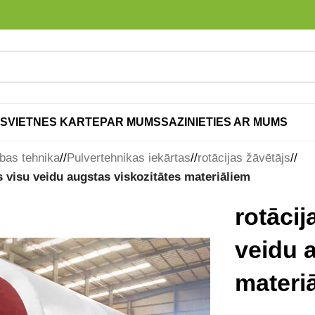
S
VIETNES KARTE
PAR MUMS
SAZINIETIES AR MUMS
bas tehnika
/
Pulvertehnikas iekārtas
/
rotācijas žāvētājs
/
s visu veidu augstas viskozitātes materiāliem
rotācij
veidu 
materi