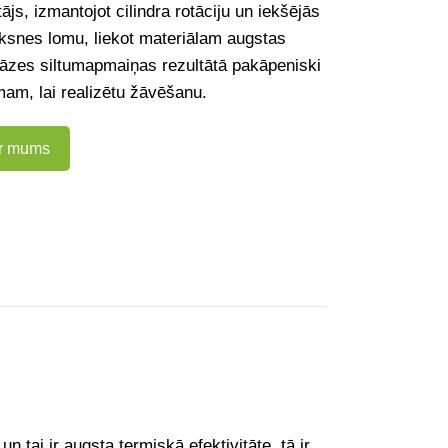
ājs, izmantojot cilindra rotāciju un iekšējās
ksnes lomu, liekot materiālam augstas
āzes siltumapmaiņas rezultātā pakāpeniski
mam, lai realizētu žāvēšanu.
ar mums
un tai ir augsta termiskā efektivitāte, tā ir