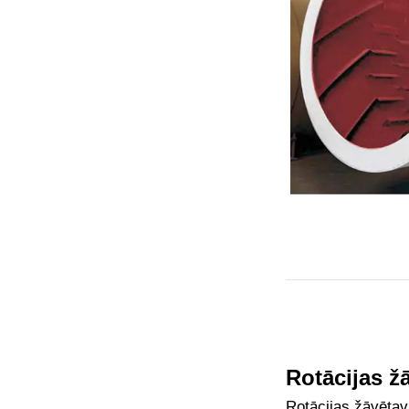
Rotācijas ž
Rotācijas žāvētavai