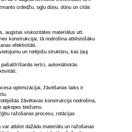
izmanto izdedžu, ogļu dūņu, dūņu un citās
, augstas viskozitātes materiālus utt.
es konstrukcijai, tā nodrošina atbilstošāku
nas efektivitāti.
vietojumu un rotējošu struktūru, kas ļauj
pašattīrīšanās ierīci, automātiskās
ivitāti.
cesa optimizācijai, žāvēšanas laiks ir
ktu.
 Rotējošās žāvētavas konstrukcija nodrošina,
un apkopes biežumu.
žģītu ražošanas procesu, rotācijas
ā var atbilst dažādu materiālu un ražošanas