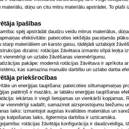
materiālu, dūņu un citu mitru materiālu apstrādei. To plaši 
ētāja īpašības
ojamība: spēj apstrādāt daudzu veidu mitrus materiālus, dūņas
apmaiņas efektivitāte: pateicoties iekšējās paceļamās plāksn
starp materiāliem un karsto gaisu, tādējādi uzlabojot žāvēša
trukcijas dizains: rotācijas žāvētava izmanto slīpā leņķa iz
dīt vienmērīgi un uzlabo žāvēšanas vienmērīgumu.
tizācijas pakāpe: modernā rotācijas žāvētava ir aprīkota ar 
istēmu, kas samazina manuālo darbību un uzlabo darba efekt
vētāja priekšrocības
itāte un enerģijas taupīšana: pateicoties siltumapmaiņas pro
ģijas patēriņš ir mazāks, ar labāku enerģijas taupīšanas efe
tācija: iekārtas ir viegli lietojamas un vienkārši kopjamas.
var vienmērīgi sadalīt, samazinot aizsprostojumu biežumu 
anas laiks: izmantojot augstas kvalitātes materiālus un sare
lgs kalpošanas laiks, ilgtermiņa darbība ir uzticamāka.
ojamība: rotācijas žāvētāja konfigurācija ir daudzveidīga, t