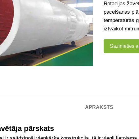
Rotācijas žāvēt
pacelšanas plā
temperatūras g
iztvaikot mitru
Sazinieties 
APRAKSTS
āvētāja pārskats
 ir salīdzinoši vienkārša konstrukcija, tā ir viegli lietojama, 