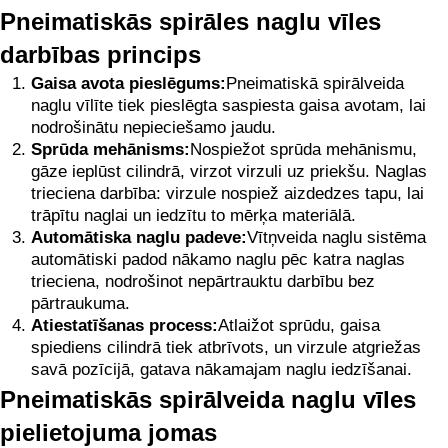
Pneimatiskās spirāles naglu vīles
darbības princips
Gaisa avota pieslēgums:
Pneimatiskā spirālveida
naglu vīlīte tiek pieslēgta saspiesta gaisa avotam, lai
nodrošinātu nepieciešamo jaudu.
Sprūda mehānisms:
Nospiežot sprūda mehānismu,
gāze ieplūst cilindrā, virzot virzuli uz priekšu. Naglas
trieciena darbība: virzule nospiež aizdedzes tapu, lai
trāpītu naglai un iedzītu to mērķa materiālā.
Automātiska naglu padeve:
Vītņveida naglu sistēma
automātiski padod nākamo naglu pēc katra naglas
trieciena, nodrošinot nepārtrauktu darbību bez
pārtraukuma.
Atiestatīšanas process:
Atlaižot sprūdu, gaisa
spiediens cilindrā tiek atbrīvots, un virzule atgriežas
savā pozīcijā, gatava nākamajam naglu iedzīšanai.
Pneimatiskās spirālveida naglu vīles
pielietojuma jomas