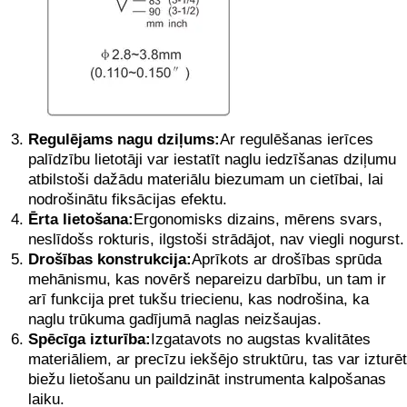
Regulējams nagu dziļums:
Ar regulēšanas ierīces
palīdzību lietotāji var iestatīt naglu iedzīšanas dziļumu
atbilstoši dažādu materiālu biezumam un cietībai, lai
nodrošinātu fiksācijas efektu.
Ērta lietošana:
Ergonomisks dizains, mērens svars,
neslīdošs rokturis, ilgstoši strādājot, nav viegli nogurst.
Drošības konstrukcija:
Aprīkots ar drošības sprūda
mehānismu, kas novērš nepareizu darbību, un tam ir
arī funkcija pret tukšu triecienu, kas nodrošina, ka
naglu trūkuma gadījumā naglas neizšaujas.
Spēcīga izturība:
Izgatavots no augstas kvalitātes
materiāliem, ar precīzu iekšējo struktūru, tas var izturēt
biežu lietošanu un paildzināt instrumenta kalpošanas
laiku.