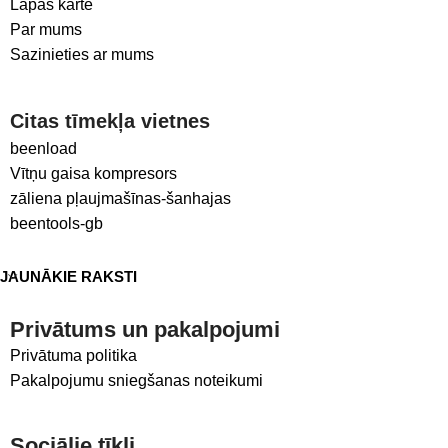
Lapas karte
Par mums
Sazinieties ar mums
Citas tīmekļa vietnes
beenload
Vītņu gaisa kompresors
zāliena pļaujmašīnas-šanhajas
beentools-gb
JAUNĀKIE RAKSTI
Privātums un pakalpojumi
Privātuma politika
Pakalpojumu sniegšanas noteikumi
Sociālie tīkli