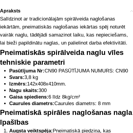
Apraksts
Salīdzinot ar tradicionālajām spirālveida naglošanas
iekārtām, pneimatiskās naglošanas iekārtas spēj noturēt
vairāk naglu, tādējādi samazinot laiku, kas nepieciešams,
lai bieži papildinātu naglas, un palielinot darba efektivitāti.
Pneimatiskās spirālveida naglu vīles
tehniskie parametri
Pasūtījuma Nr:
CN90 PASŪTĪJUMA NUMURS: CN90
Svars:
3,8 kg
Izmērs:
142x408x410mm.
Nagu skaits:
300
Gaisa spiediens:
6 līdz 8kg/cm²
Caurules diametrs:
Caurules diametrs: 8 mm
Pneimatiskā spirāles naglošanas nagla
īpašības
Augsta veiktspēja:
Pneimatiskā piedziņa, kas