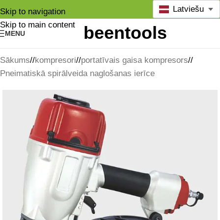
Latviešu
Skip to navigation
Skip to main content
MENU
Sākums
/
kompresori
/
portatīvais gaisa kompresors
/
Pneimatiskā spirālveida naglošanas ierīce