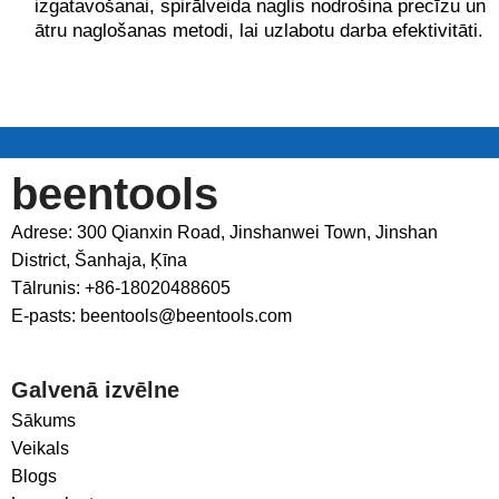
izgatavošanai, spirālveida naglis nodrošina precīzu un
ātru naglošanas metodi, lai uzlabotu darba efektivitāti.
beentools
Adrese: 300 Qianxin Road, Jinshanwei Town, Jinshan
District, Šanhaja, Ķīna
Tālrunis: +86-18020488605
E-pasts: beentools@beentools.com
Galvenā izvēlne
Sākums
Veikals
Blogs