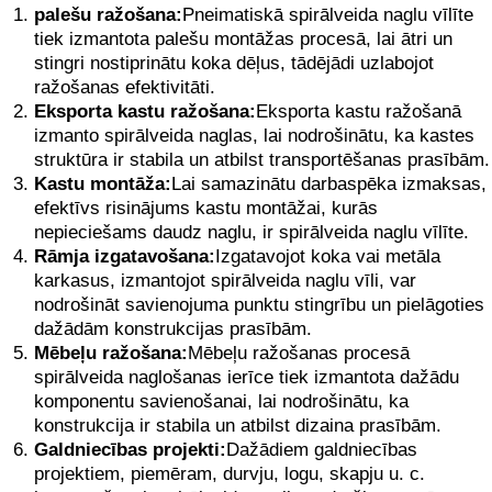
palešu ražošana:
Pneimatiskā spirālveida naglu vīlīte
tiek izmantota palešu montāžas procesā, lai ātri un
stingri nostiprinātu koka dēļus, tādējādi uzlabojot
ražošanas efektivitāti.
Eksporta kastu ražošana:
Eksporta kastu ražošanā
izmanto spirālveida naglas, lai nodrošinātu, ka kastes
struktūra ir stabila un atbilst transportēšanas prasībām.
Kastu montāža:
Lai samazinātu darbaspēka izmaksas,
efektīvs risinājums kastu montāžai, kurās
nepieciešams daudz naglu, ir spirālveida naglu vīlīte.
Rāmja izgatavošana:
Izgatavojot koka vai metāla
karkasus, izmantojot spirālveida naglu vīli, var
nodrošināt savienojuma punktu stingrību un pielāgoties
dažādām konstrukcijas prasībām.
Mēbeļu ražošana:
Mēbeļu ražošanas procesā
spirālveida naglošanas ierīce tiek izmantota dažādu
komponentu savienošanai, lai nodrošinātu, ka
konstrukcija ir stabila un atbilst dizaina prasībām.
Galdniecības projekti:
Dažādiem galdniecības
projektiem, piemēram, durvju, logu, skapju u. c.