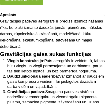
Apraksts
Gravitācijas padeves aerogrāfs ir precīzs izsmidzināšanas
rīks, ko plaši izmanto daudzās jomās, piemēram, mākslas
darbos, rūpnieciskajā krāsošanā, modelēšanā, kūku
dekorēšanā, skaistumkopšanā, tetovēšanā un mājas
dekorēšanā.
Gravitācijas gaisa sukas funkcijas
Viegla konstrukcija:
Pats aerogrāfs ir veidots tā, lai tas
būtu viegls un viegli pārnēsājams un darbināms, pat ja
tas tiek lietots ilgstoši un bez pārmērīga noguruma.
Daudzfunkcionāla saderība:
Var izmantot ar daudziem
gaisa kompresoru veidiem, lai pielāgotos dažādām
darba vidēm un vajadzībām.
Gravitācijas padeve:
Smaguma padeves sistēma
nodrošina vienmērīgāku un vienmērīgāku pigmenta
plūsmu, samazina pigmenta izšķērdēšanu un uzlabo