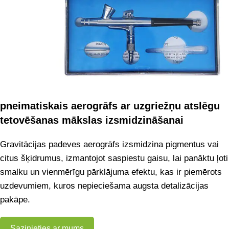
pneimatiskais aerogrāfs ar uzgriežņu atslēgu
tetovēšanas mākslas izsmidzināšanai
Gravitācijas padeves aerogrāfs izsmidzina pigmentus vai
citus šķidrumus, izmantojot saspiestu gaisu, lai panāktu ļoti
smalku un vienmērīgu pārklājuma efektu, kas ir piemērots
uzdevumiem, kuros nepieciešama augsta detalizācijas
pakāpe.
Sazinieties ar mums