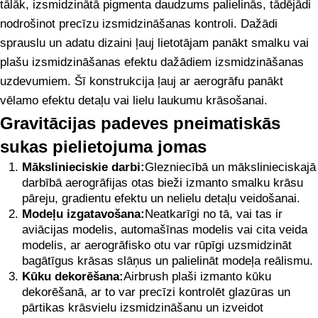
tālāk, izsmidzinātā pigmenta daudzums palielinās, tādējādi
nodrošinot precīzu izsmidzināšanas kontroli. Dažādi
sprauslu un adatu dizaini ļauj lietotājam panākt smalku vai
plašu izsmidzināšanas efektu dažādiem izsmidzināšanas
uzdevumiem. Šī konstrukcija ļauj ar aerogrāfu panākt
vēlamo efektu detaļu vai lielu laukumu krāsošanai.
Gravitācijas padeves pneimatiskās
sukas pielietojuma jomas
Mākslinieciskie darbi:
Glezniecībā un mākslinieciskajā
darbībā aerogrāfijas otas bieži izmanto smalku krāsu
pāreju, gradientu efektu un nelielu detaļu veidošanai.
Modeļu izgatavošana:
Neatkarīgi no tā, vai tas ir
aviācijas modelis, automašīnas modelis vai cita veida
modelis, ar aerogrāfisko otu var rūpīgi uzsmidzināt
bagātīgus krāsas slāņus un palielināt modeļa reālismu.
Kūku dekorēšana:
Airbrush plaši izmanto kūku
dekorēšanā, ar to var precīzi kontrolēt glazūras un
pārtikas krāsvielu izsmidzināšanu un izveidot