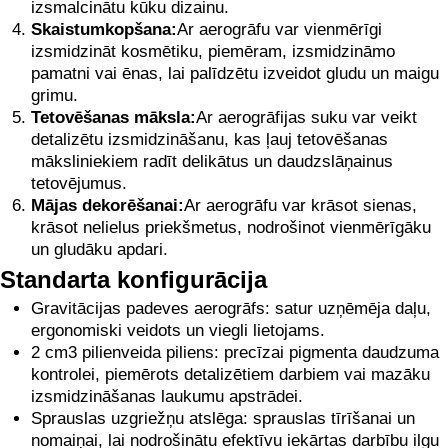
izsmalcinātu kūku dizainu.
Skaistumkopšana:
Ar aerogrāfu var vienmērīgi
izsmidzināt kosmētiku, piemēram, izsmidzināmo
pamatni vai ēnas, lai palīdzētu izveidot gludu un maigu
grimu.
Tetovēšanas māksla:
Ar aerogrāfijas suku var veikt
detalizētu izsmidzināšanu, kas ļauj tetovēšanas
māksliniekiem radīt delikātus un daudzslāņainus
tetovējumus.
Mājas dekorēšanai:
Ar aerogrāfu var krāsot sienas,
krāsot nelielus priekšmetus, nodrošinot vienmērīgāku
un gludāku apdari.
Standarta konfigurācija
Gravitācijas padeves aerogrāfs: satur uzņēmēja daļu,
ergonomiski veidots un viegli lietojams.
2 cm3 pilienveida piliens: precīzai pigmenta daudzuma
kontrolei, piemērots detalizētiem darbiem vai mazāku
izsmidzināšanas laukumu apstrādei.
Sprauslas uzgriežņu atslēga: sprauslas tīrīšanai un
nomaiņai, lai nodrošinātu efektīvu iekārtas darbību ilgu