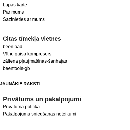
Lapas karte
Par mums
Sazinieties ar mums
Citas tīmekļa vietnes
beenload
Vītņu gaisa kompresors
zāliena pļaujmašīnas-šanhajas
beentools-gb
JAUNĀKIE RAKSTI
Privātums un pakalpojumi
Privātuma politika
Pakalpojumu sniegšanas noteikumi