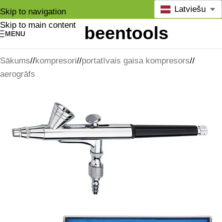
Latviešu
Skip to navigation
Skip to main content
MENU
Sākums
/
kompresori
/
portatīvais gaisa kompresors
/
aerogrāfs