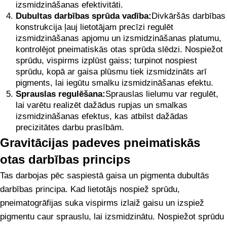
izsmidzināšanas efektivitāti.
Dubultas darbības sprūda vadība:
Divkāršās darbības
konstrukcija ļauj lietotājam precīzi regulēt
izsmidzināšanas apjomu un izsmidzināšanas platumu,
kontrolējot pneimatiskās otas sprūda slēdzi. Nospiežot
sprūdu, vispirms izplūst gaiss; turpinot nospiest
sprūdu, kopā ar gaisa plūsmu tiek izsmidzināts arī
pigments, lai iegūtu smalku izsmidzināšanas efektu.
Sprauslas regulēšana:
Sprauslas lielumu var regulēt,
lai varētu realizēt dažādus rupjas un smalkas
izsmidzināšanas efektus, kas atbilst dažādas
precizitātes darbu prasībām.
Gravitācijas padeves pneimatiskās
otas darbības princips
Tas darbojas pēc saspiestā gaisa un pigmenta dubultās
darbības principa. Kad lietotājs nospiež sprūdu,
pneimatogrāfijas suka vispirms izlaiž gaisu un izspiež
pigmentu caur sprauslu, lai izsmidzinātu. Nospiežot sprūdu