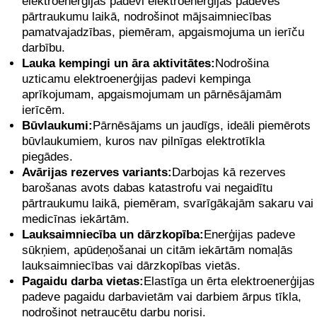
elektroenerģijas padevi elektroenerģijas padeves
pārtraukumu laikā, nodrošinot mājsaimniecības
pamatvajadzības, piemēram, apgaismojuma un ierīču
darbību.
Lauka kempingi un āra aktivitātes:
Nodrošina
uzticamu elektroenerģijas padevi kempinga
aprīkojumam, apgaismojumam un pārnēsājamām
ierīcēm.
Būvlaukumi:
Pārnēsājams un jaudīgs, ideāli piemērots
būvlaukumiem, kuros nav pilnīgas elektrotīkla
piegādes.
Avārijas rezerves variants:
Darbojas kā rezerves
barošanas avots dabas katastrofu vai negaidītu
pārtraukumu laikā, piemēram, svarīgākajām sakaru vai
medicīnas iekārtām.
Lauksaimniecība un dārzkopība:
Enerģijas padeve
sūkņiem, apūdeņošanai un citām iekārtām nomaļās
lauksaimniecības vai dārzkopības vietās.
Pagaidu darba vietas:
Elastīga un ērta elektroenerģijas
padeve pagaidu darbavietām vai darbiem ārpus tīkla,
nodrošinot netraucētu darbu norisi.