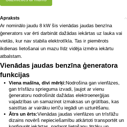
Apraksts
Ar nominālo jaudu 8 kW šis vienādas jaudas benzīna
ģenerators var ērti darbināt dažādas iekārtas uz lauka vai
vietās, kur nav stabila elektrotīkla. Tas ir piemērots
ikdienas lietošanai un mazu līdz vidēja izmēra iekārtu
atbalstam.
Vienādas jaudas benzīna ģeneratora
funkcijas
Viena mašīna, divi mērķi:
Nodrošina gan vienfāzes,
gan trīsfāzu sprieguma izvadi, ļaujot ar vienu
ģeneratoru nodrošināt dažādas elektroenerģijas
vajadzības un samazinot izmaksas un grūtības, kas
saistītas ar vairāku ierīču iegādi un uzturēšanu.
Ātrs un ērts:
Vienādas jaudas vienfāzes un trīsfāžu
dizains novērš nepieciešamību atkārtoti transportēt un
konfigurēt iekārtas, padarot lietošanu ātrāku un