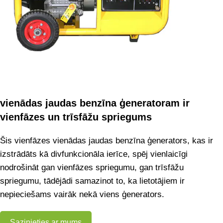
vienādas jaudas benzīna ģeneratoram ir
vienfāzes un trīsfāžu spriegums
Šis vienfāzes vienādas jaudas benzīna ģenerators, kas ir
izstrādāts kā divfunkcionāla ierīce, spēj vienlaicīgi
nodrošināt gan vienfāzes spriegumu, gan trīsfāžu
spriegumu, tādējādi samazinot to, ka lietotājiem ir
nepieciešams vairāk nekā viens ģenerators.
Sazinieties ar mums