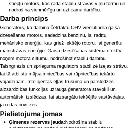
stiepļu motors, kas rada stabilu strāvas viļņu formu un
nodrošina vienmērīgu un uzticamu darbību.
Darba princips
Ģenerators, ko darbina četrtaktu OHV viencilindra gaisa
dzesēšanas motors, sadedzina benzīnu, lai radītu
mehānisko enerģiju, kas griež iekšējo rotoru, lai ģenerētu
maiņstrāvas enerģiju. Gaisa dzesēšanas sistēma efektīvi
noņem motora siltumu, nodrošinot stabilu darbību.
Taisngriezis un sprieguma regulators stabilizē izejas strāvu,
lai tā atbilstu mājsaimniecības vai rūpniecības iekārtu
vajadzībām. Inteliģentās eļļas trūkuma un pārslodzes
aizsardzības funkcijas uzrauga ģeneratora stāvokli un
automātiski izslēdzas, lai aizsargātu iekšējās sastāvdaļas,
ja rodas novirzes.
Pielietojuma jomas
Ģimenes rezerves jauda:
Nodrošina stabilu