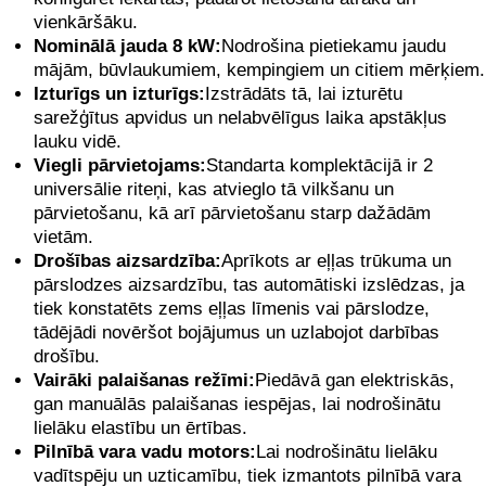
vienkāršāku.
Nominālā jauda 8 kW:
Nodrošina pietiekamu jaudu
mājām, būvlaukumiem, kempingiem un citiem mērķiem.
Izturīgs un izturīgs:
Izstrādāts tā, lai izturētu
sarežģītus apvidus un nelabvēlīgus laika apstākļus
lauku vidē.
Viegli pārvietojams:
Standarta komplektācijā ir 2
universālie riteņi, kas atvieglo tā vilkšanu un
pārvietošanu, kā arī pārvietošanu starp dažādām
vietām.
Drošības aizsardzība:
Aprīkots ar eļļas trūkuma un
pārslodzes aizsardzību, tas automātiski izslēdzas, ja
tiek konstatēts zems eļļas līmenis vai pārslodze,
tādējādi novēršot bojājumus un uzlabojot darbības
drošību.
Vairāki palaišanas režīmi:
Piedāvā gan elektriskās,
gan manuālās palaišanas iespējas, lai nodrošinātu
lielāku elastību un ērtības.
Pilnībā vara vadu motors:
Lai nodrošinātu lielāku
vadītspēju un uzticamību, tiek izmantots pilnībā vara