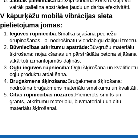
Jaudas palielināšana:
Dziļa dobuma konstrukcija vēl
vairāk palielina apstrādes jaudu un darba efektivitāti.
V kāpurķēžu mobilā vibrācijas sieta
pielietojuma jomas:
Ieguves rūpniecība:
Smalka sijāšana pēc iežu
drupināšanas, lai nodrošinātu viendabīgu daļiņu izmēru.
Būvniecības atkritumu apstrāde:
Būvgružu materiālu
šķirošana: nojaukšanas un pārstrādāta betona sijāšana
atkārtoti izmantojamās daļiņās.
Ogļu ieguves rūpniecība:
Ogļu šķirošana un kvalificētu
ogļu produktu atdalīšana.
Bruģakmens šķirošana:
Bruģakmens šķirošana:
nodrošina bruģakmens materiālu smalkumu un kvalitāti.
Citas rūpniecības nozares:
Piemērots smilts un
grants, atkritumu materiālu, būvmateriālu un citu
materiālu šķirošanai.