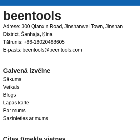
beentools
Adrese: 300 Qianxin Road, Jinshanwei Town, Jinshan
District, Šanhaja, Ķīna
Tālrunis: +86-18020488605
E-pasts: beentools@beentools.com
Galvenā izvēlne
Sākums
Veikals
Blogs
Lapas karte
Par mums
Sazinieties ar mums
Citas tīmekļa vietnes