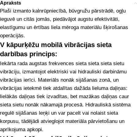
Apraksts
Plaši izmanto kalnrūpniecībā, būvgružu pārstrādē, ogļu
ieguvē un citās jomās, piedāvājot augstu efektivitāti,
elastīgumu un ērtības liela mēroga materiālu šķirošanas
operācijās.
V kāpurķēžu mobilā vibrācijas sieta
darbības princips:
Iekārta rada augstas frekvences sieta sieta sieta sietu
vibrāciju, izmantojot elektriski vai hidrauliski darbināmu
vibrācijas ierīci. Materiāls nonāk sijāšanas zonā, un
vibrācijas ietekmē tiek atdalītas dažāda lieluma daļiņas:
lielākās daļiņas tiek izvadītas, bet mazākas daļiņas caur
sieta sietu nonāk nākamajā procesā. Hidrauliskā sistēma
regulē sijāšanas leņķi un var pacelt vai nolaist sieta
korpusu, tādējādi atvieglojot materiāla pārvietošanu un
aprīkojuma apkopi.