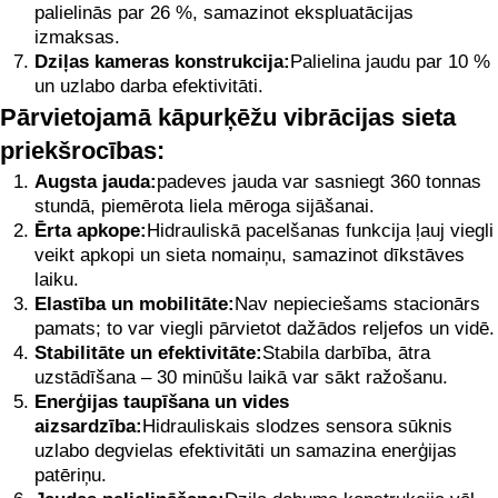
palielinās par 26 %, samazinot ekspluatācijas
izmaksas.
Dziļas kameras konstrukcija:
Palielina jaudu par 10 %
un uzlabo darba efektivitāti.
Pārvietojamā kāpurķēžu vibrācijas sieta
priekšrocības:
Augsta jauda:
padeves jauda var sasniegt 360 tonnas
stundā, piemērota liela mēroga sijāšanai.
Ērta apkope:
Hidrauliskā pacelšanas funkcija ļauj viegli
veikt apkopi un sieta nomaiņu, samazinot dīkstāves
laiku.
Elastība un mobilitāte:
Nav nepieciešams stacionārs
pamats; to var viegli pārvietot dažādos reljefos un vidē.
Stabilitāte un efektivitāte:
Stabila darbība, ātra
uzstādīšana – 30 minūšu laikā var sākt ražošanu.
Enerģijas taupīšana un vides
aizsardzība:
Hidrauliskais slodzes sensora sūknis
uzlabo degvielas efektivitāti un samazina enerģijas
patēriņu.