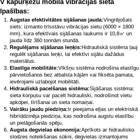
V kāpurķēžu mobilā vibrācijas sieta
īpašības:
Augstas efektivitātes sijāšanas jauda:
Vingrējošais
siets: izmanto trīsstāvu vibrācijas sietu (6000 × 1800
mm), kura efektīvais sijāšanas laukums ir 10,8㎡ un
jauda līdz 360 tonnām stundā.
Regulējams sijāšanas leņķis:
Hidrauliskā sistēma ļauj
regulēt sijāšanas leņķi, lai efektīvi sijātu dažādus
materiālus.
Elastīga mobilitāte:
Vīkšņu sistēma nodrošina elastīgu
pārvietošanos bez atbalsta kājām vai fiksēta pamata,
ievērojami uzlabojot mobilitāti.
Hidrauliskā pacelšanas sistēma:
Sijāšanas sistēma:
sieta korpusu var pacelt hidrauliski, nodrošinot vietu
apkopei, tīrīšanai un sieta nomaiņai.
Vairāku jaudu piedziņa:
Ir pieejama eļļas un elektriskā
hibrīddzinēja piedziņa, kas nodrošina augstu elastību
un pielāgošanās spēju.
Augsta degvielas ekonomija:
Aprīkots ar hidraulisko
slodzes noteikšanas sūkni, degvielas izmantojums