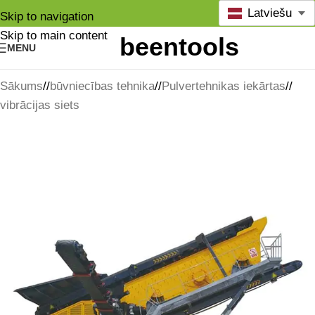
Latviešu
Skip to navigation
Skip to main content
MENU
Sākums
/
būvniecības tehnika
/
Pulvertehnikas iekārtas
/
vibrācijas siets