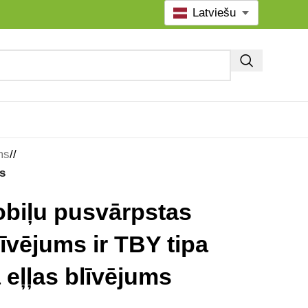
Latviešu
ms
/
s
biļu pusvārpstas
līvējums ir TBY tipa
 eļļas blīvējums