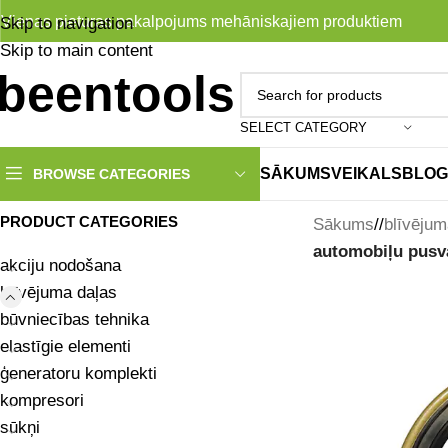
Vienas pieturas pakalpojums mehāniskajiem produktiem
Skip to navigation
Skip to main content
SELECT CATEGORY
SĀKUMS
VEIKALS
BLOG
BROWSE CATEGORIES
PRODUCT CATEGORIES
Sākums
/
blīvējum
automobiļu pusvā
akciju nodošana
blīvējuma daļas
būvniecības tehnika
elastīgie elementi
ģeneratoru komplekti
kompresori
sūkņi