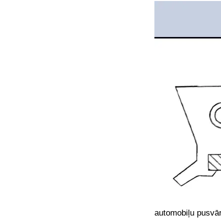
automobiļu pusvār