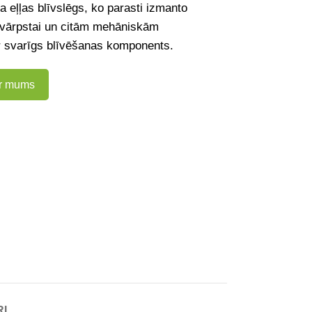
a eļļas blīvslēgs, ko parasti izmanto
svārpstai un citām mehāniskām
r svarīgs blīvēšanas komponents.
ar mums
RI