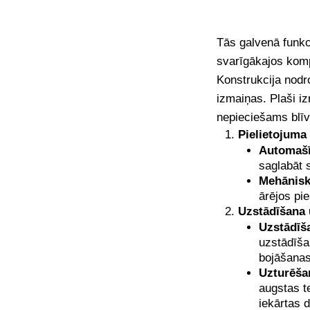
Tās galvenā funkci
svarīgākajos komp
Konstrukcija nodro
izmaiņas. Plaši i
nepieciešams blī
Pielietojuma 
Automašī
saglabāt 
Mehānisk
ārējos pi
Uzstādīšana 
Uzstādīš
uzstādīša
bojāšanas
Uzturēša
augstas t
iekārtas 