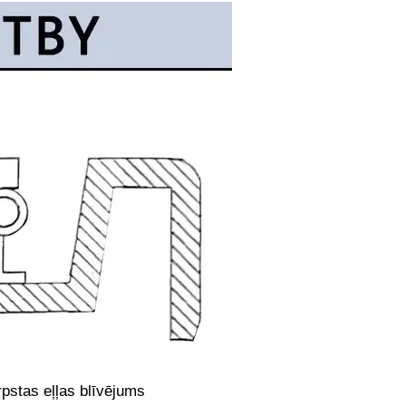
pstas eļļas blīvējums