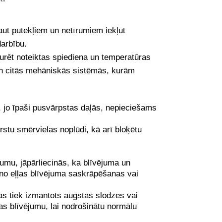
ļaut putekļiem un netīrumiem iekļūt
arbību.
turēt noteiktas spiediena un temperatūras
un citās mehāniskās sistēmās, kurām
, jo īpaši pusvārpstas daļās, nepieciešams
stu smērvielas noplūdi, kā arī bloķētu
jumu, jāpārliecinās, ka blīvējuma un
 no eļļas blīvējuma saskrāpēšanas vai
 tas tiek izmantots augstas slodzes vai
as blīvējumu, lai nodrošinātu normālu