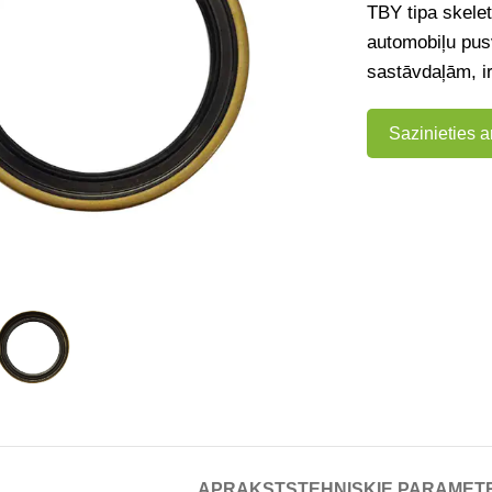
TBY tipa skelet
automobiļu pu
sastāvdaļām, i
Sazinieties 
APRAKSTS
TEHNISKIE PARAMET