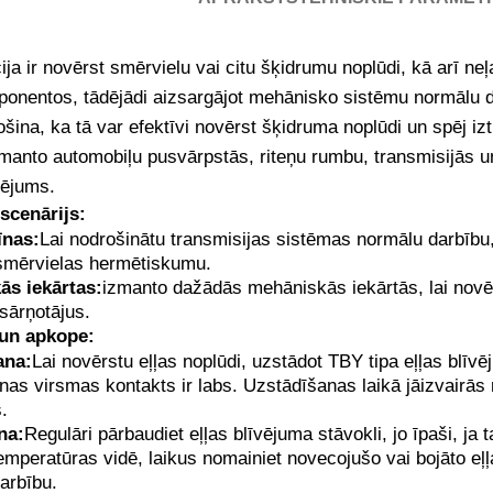
ja ir novērst smērvielu vai citu šķidrumu noplūdi, kā arī ne
onentos, tādējādi aizsargājot mehānisko sistēmu normālu d
šina, ka tā var efektīvi novērst šķidruma noplūdi un spēj iz
zmanto automobiļu pusvārpstās, riteņu rumbu, transmisijās 
vējums.
scenārijs:
nas:
Lai nodrošinātu transmisijas sistēmas normālu darbību
smērvielas hermētiskumu.
ās iekārtas:
izmanto dažādās mehāniskās iekārtās, lai novēr
esārņotājus.
un apkope:
ana:
Lai novērstu eļļas noplūdi, uzstādot TBY tipa eļļas blīvē
nas virsmas kontakts ir labs. Uzstādīšanas laikā jāizvairās
.
na:
Regulāri pārbaudiet eļļas blīvējuma stāvokli, jo īpaši, ja
emperatūras vidē, laikus nomainiet novecojušo vai bojāto eļļ
darbību.