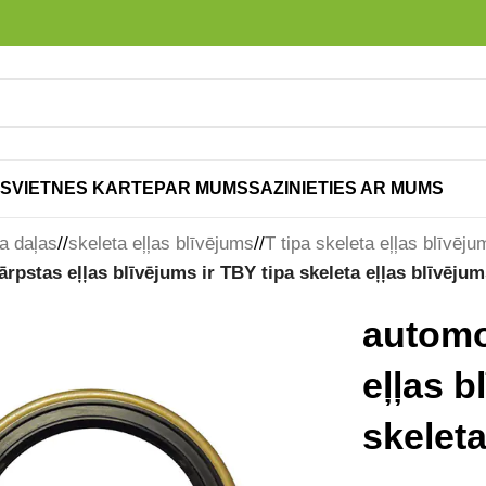
S
VIETNES KARTE
PAR MUMS
SAZINIETIES AR MUMS
a daļas
/
skeleta eļļas blīvējums
/
T tipa skeleta eļļas blīvēju
rpstas eļļas blīvējums ir TBY tipa skeleta eļļas blīvējum
automo
eļļas b
skeleta